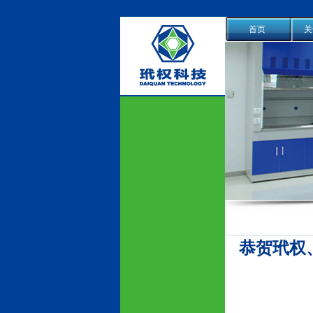
首页
关
恭贺玳权