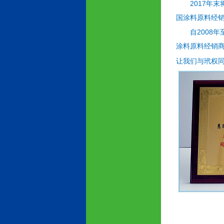
2017
年末
国涂料原料经销
2008
自
年
涂料原料经销
让我们与玳权