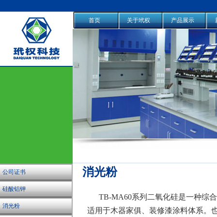
首页
关于玳权
产品展示
消光粉
公司证书
硅酸铝钾
TB-MA60系列二氧化硅是一种综
消光粉
适用于木器家俱、装修漆涂料体系。